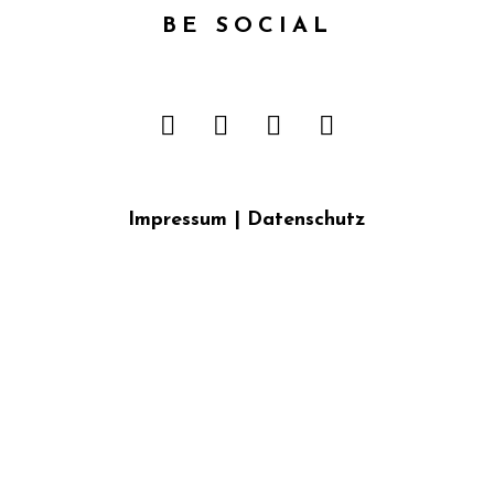
BE SOCIAL
Impressum
|
Datenschutz
{{playListTitle}}
pause
play
{{ index + 1 }}
{{ track.track_title }}
{{