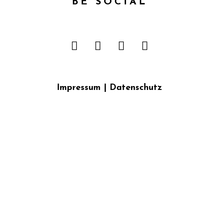
BE SOCIAL
Impressum
|
Datenschutz
{{playListTitle}}
pause
play
{{ index + 1 }}
{{ track.track_title }}
{{