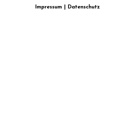
Impressum
|
Datenschutz
{{playListTitle}}
pause
play
{{ index + 1 }}
{{ track.track_title }}
{{
track.album_title }}
{{ track.lenght }}
{{getSVG(store.sr_icon_file)}}
{{button.podcast_button_name}}